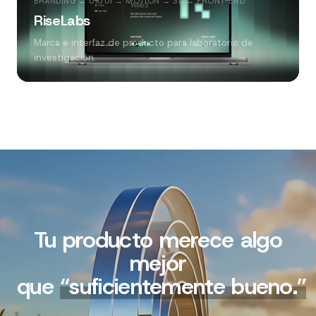
BRANDING → UX/UI → MOTION → 3D → FRONT-END
RiseLabs
Marca e interfaz de producto para laboratorio de
investigación.
Tu producto merece algo
mejor
que
“
suficientemente bueno.
”