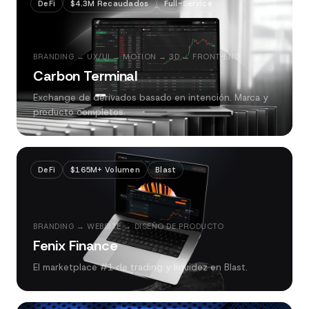
DeFi
$4.3M Recaudados
Full-Service
BRANDING → UX/UI → MOTION → 3D → FRONT-END
Carbon Terminal
Exchange de derivados basado en intención. Marca y
producto completos.
DeFi
$165M+ Volumen
Blast
BRANDING → WEBSITE → DISEÑO DE PRODUCTO
Fenix Finance
El marketplace #1 de trading y liquidez en Blast.