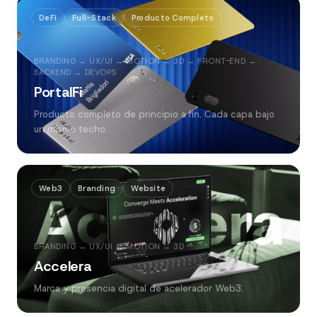
DeFi
Full-Stack
Producto Completo
BRANDING → UX/UI → MOTION → 3D → FRONT-END →
BACKEND → DEVOPS
PortalFi
Producto completo de principio a fin. Cada capa bajo
un mismo techo.
Web3
Branding
Website
BRANDING → UX/UI → MOTION → 3D
Accelera
Marca y presencia digital de acelerador Web3.