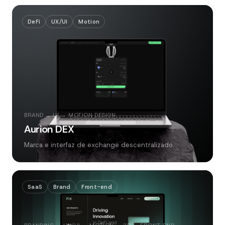
DeFi
UX/UI
Motion
BRAND → UI → MOTION DESIGN
Aurion DEX
Marca e interfaz de exchange descentralizado.
SaaS
Brand
Front-end