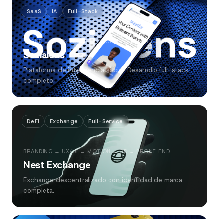
SaaS
IA
Full-Stack
BRAND → WEBSITE → PRODUCTO → BACKEND → DEVOPS
Sozialens
Plataforma de inteligencia social. Desarrollo full-stack
completo.
DeFi
Exchange
Full-Service
BRANDING → UX/UI → MOTION → 3D → FRONT-END
Nest Exchange
Exchange descentralizado con identidad de marca
completa.