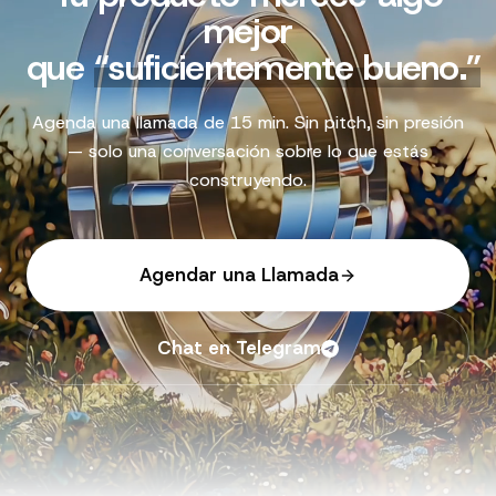
mejor
que
“
suficientemente bueno.
”
Agenda una llamada de 15 min. Sin pitch, sin presión
— solo una conversación sobre lo que estás
construyendo.
Agendar una Llamada
Chat en Telegram